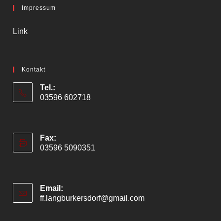
Impressum
Link
Kontakt
Tel.:
03596 602718
Fax:
03596 5090351
Email:
ff.langburkersdorf@gmail.com
Opens
in
your