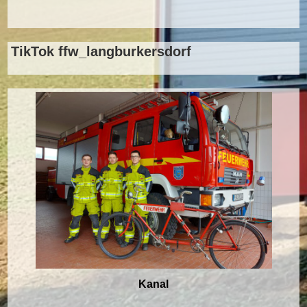
TikTok ffw_langburkersdorf
Kanal