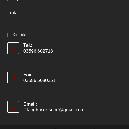
Link
Kontakt
Tel.:
03596 602718
Fax:
03596 5090351
Email:
ff.langburkersdorf@gmail.com
Opens
in
your
application