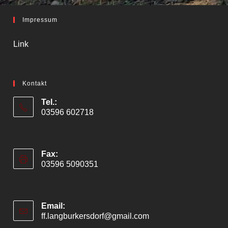
Impressum
Link
Kontakt
Tel.:
03596 602718
Fax:
03596 5090351
Email:
ff.langburkersdorf@gmail.com
Opens
in