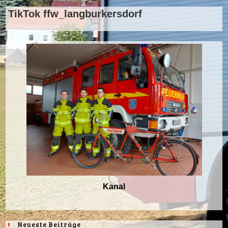
TikTok ffw_langburkersdorf
Kanal
Neueste Beiträge