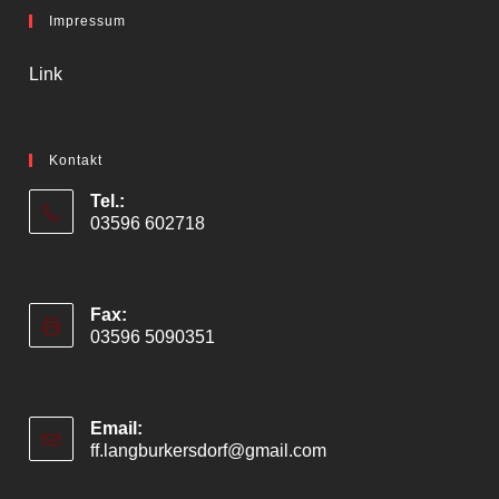
Impressum
Link
Kontakt
Tel.:
03596 602718
Fax:
03596 5090351
Email:
ff.langburkersdorf@gmail.com
Opens
in
your