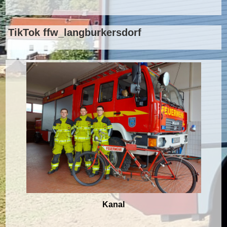
TikTok ffw_langburkersdorf
Kanal