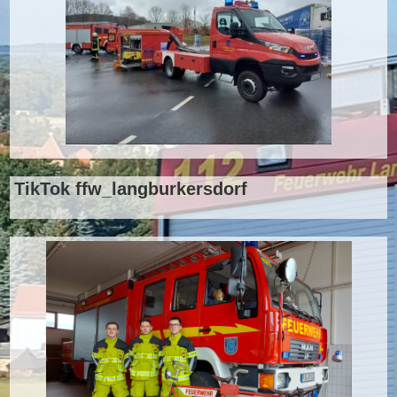
TikTok ffw_langburkersdorf