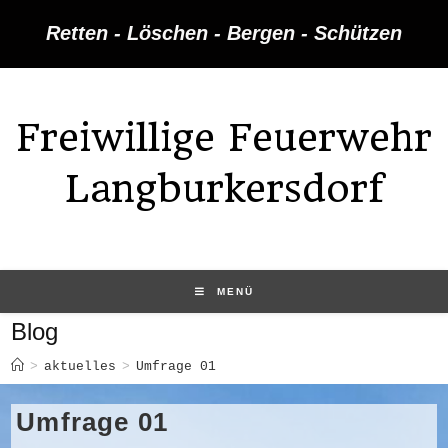
Zum
Retten - Löschen - Bergen - Schützen
Inhalt
springen
Freiwillige Feuerwehr
Langburkersdorf
MENÜ
Blog
>
aktuelles
>
Umfrage 01
Umfrage 01