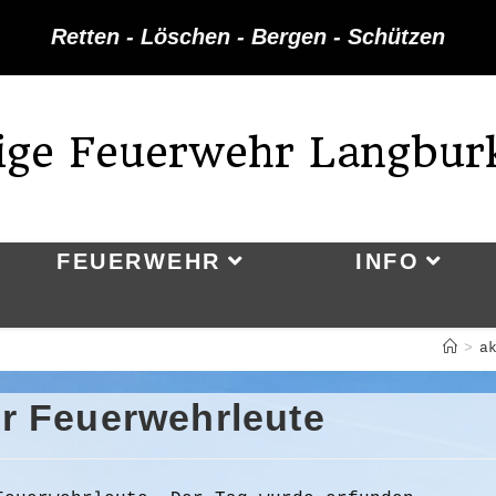
Retten - Löschen - Bergen - Schützen
lige Feuerwehr Langbur
FEUERWEHR
INFO
>
a
er Feuerwehrleute