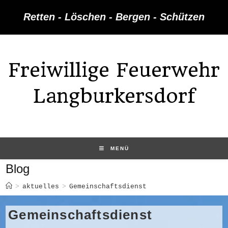
Zum
Retten - Löschen - Bergen - Schützen
Inhalt
springen
Freiwillige Feuerwehr
Langburkersdorf
MENÜ
Blog
>
aktuelles
>
Gemeinschaftsdienst
Gemeinschaftsdienst