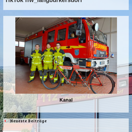
TikTok ffw_langburkersdorf
Kanal
Neueste Beiträge