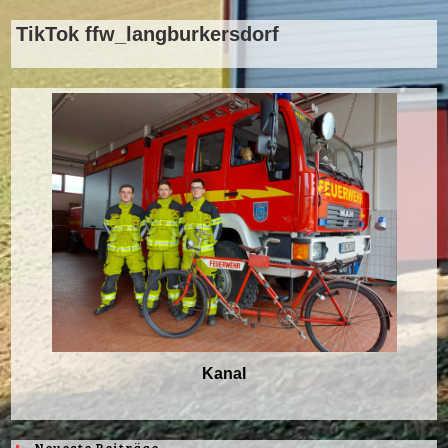
TikTok ffw_langburkersdorf
Kanal