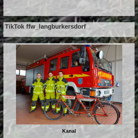
TikTok ffw_langburkersdorf
Kanal