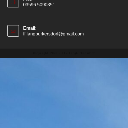
03596 5090351
Email:
ff.langburkersdorf@gmail.com
Opens
in
your
application
Copyright 2026 - FFw Langburkersdorf