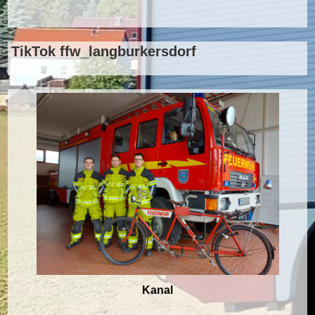
TikTok ffw_langburkersdorf
Kanal