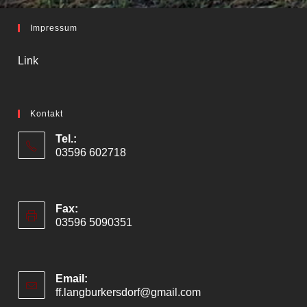
Impressum
Link
Kontakt
Tel.:
03596 602718
Fax:
03596 5090351
Email:
ff.langburkersdorf@gmail.com
Opens
in