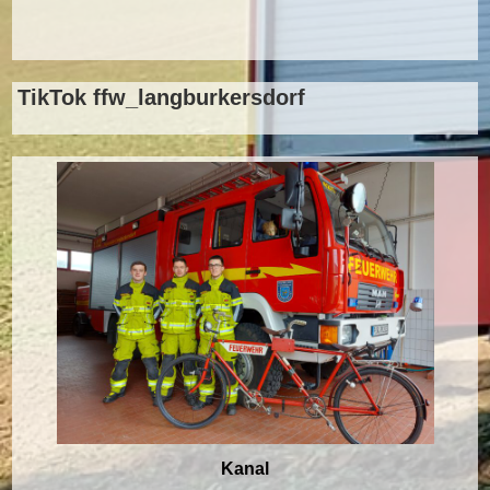
TikTok ffw_langburkersdorf
Kanal