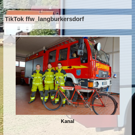
TikTok ffw_langburkersdorf
Kanal