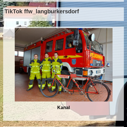
TikTok ffw_langburkersdorf
Kanal