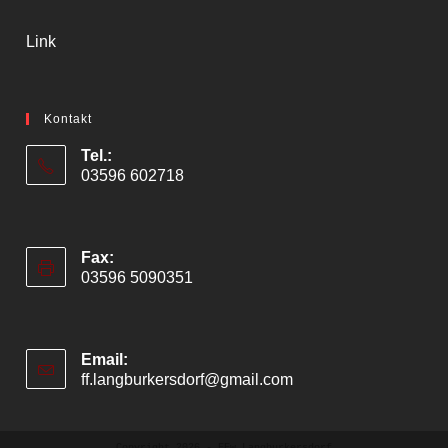
Link
Kontakt
Tel.:
03596 602718
Fax:
03596 5090351
Email:
ff.langburkersdorf@gmail.com
Opens
in
your
application
Copyright 2026 - FFw Langburkersdorf