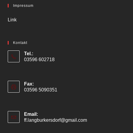
Impressum
Link
Kontakt
Tel.:
03596 602718
Fax:
03596 5090351
Email:
ff.langburkersdorf@gmail.com
Opens
in
your