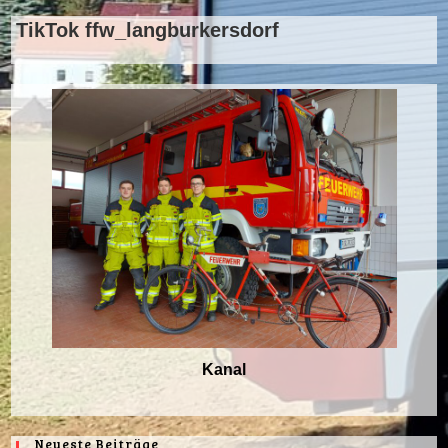
TikTok ffw_langburkersdorf
Kanal
Neueste Beiträge