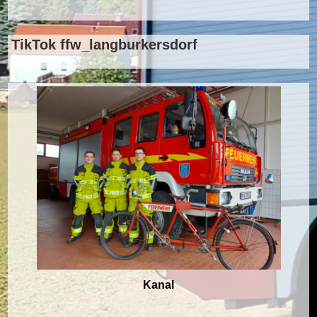
TikTok ffw_langburkersdorf
Kanal