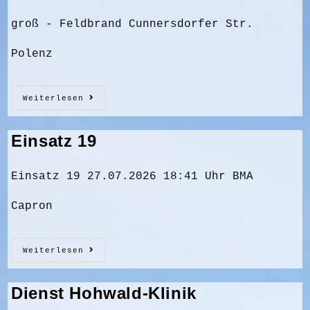
groß - Feldbrand Cunnersdorfer Str.
Polenz
Einsatz
Weiterlesen
20
Einsatz 19
Einsatz 19 27.07.2026 18:41 Uhr BMA
Capron
Einsatz
Weiterlesen
19
Dienst Hohwald-Klinik