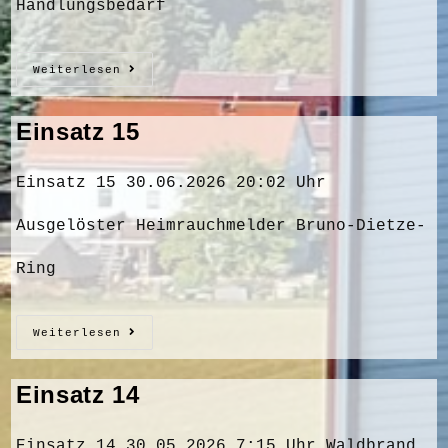
Handlungsbedarf
Einsatz
Weiterlesen
16
Einsatz 15
Einsatz 15 30.06.2026 20:02 Uhr
Ausgelöster Heimrauchmelder Bruno-Dietze-
Ring
Einsatz
Weiterlesen
15
Einsatz 14
Einsatz 14 30.05.2026 7:15 Uhr Waldbrand