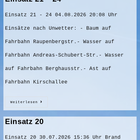
Einsatz 21 - 24 04.08.2026 20:08 Uhr
Einsätze nach Unwetter: - Baum auf
Fahrbahn Raupenbergstr.- Wasser auf
Fahrbahn Andreas-Schubert-Str.- Wasser
auf Fahrbahn Berghausstr.- Ast auf
Fahrbahn Kirschallee
Einsatz
Weiterlesen
21
–
24
Einsatz 20
Einsatz 20 30.07.2026 15:36 Uhr Brand