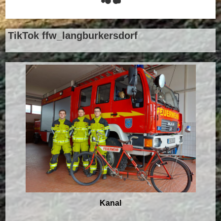
Einsatz 12 27.04.2026 09:31 Uhr b-klein-
u: Brand PKW Sebnitzer Straße
Einsatz
Weiterlesen
12
Einsatz 11
Einsatz 11 21.04.2026 17:14 Uhr BMA
Seniorenheim Berthelsdorfer Str.
(Fehlalarm)
Einsatz
Weiterlesen
11