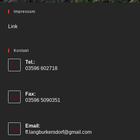
Impressum
Link
Kontakt
Tel.:
03596 602718
Fax:
03596 5090351
Email:
ff.langburkersdorf@gmail.com
Opens
in